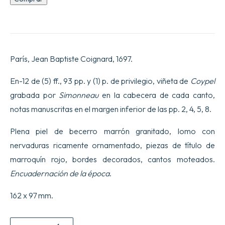
ou
la
création
de
l’Homme,
sa
París, Jean Baptiste Coignard, 1697.
chute
et
sa
En-12 de (5) ff., 93 pp. y (1) p. de privilegio, viñeta de
Coypel
réparation…
grabada por
Simonneau
en la cabecera de cada canto,
Par
M.
notas manuscritas en el margen inferior de las pp. 2, 4, 5, 8.
Perrault
de
Plena piel de becerro marrón granitado, lomo con
l’Académie
Françoise.
nervaduras ricamente ornamentado, piezas de título de
cantidad
marroquín rojo, bordes decorados, cantos moteados.
Encuadernación de la época
.
162 x 97 mm.