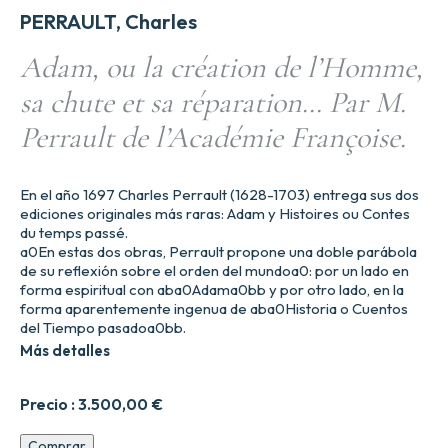
PERRAULT, Charles
Adam, ou la création de l’Homme,
sa chute et sa réparation… Par M.
Perrault de l’Académie Françoise.
En el año 1697 Charles Perrault (1628-1703) entrega sus dos
ediciones originales más raras: Adam y Histoires ou Contes
du temps passé.
a0En estas dos obras, Perrault propone una doble parábola
de su reflexión sobre el orden del mundoa0: por un lado en
forma espiritual con aba0Adama0bb y por otro lado, en la
forma aparentemente ingenua de aba0Historia o Cuentos
del Tiempo pasadoa0bb.
Más detalles
Precio :
3.500,00
€
Adam,
Comprar