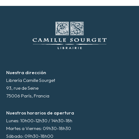
c
t
r
ó
n
i
c
o
*
Nuestra dirección
Librería Camille Sourget
93, rue de Seine
75006 París, Francia
Nuestros horarios de apertura
Lunes: 10h00-12h30 / 14h30-18h
Martes a Viernes: 09h30-18h30
Sábado: 09h30-18h00