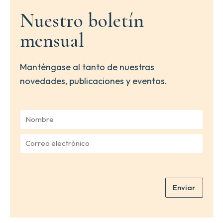
Nuestro boletín
mensual
Manténgase al tanto de nuestras
novedades, publicaciones y eventos.
N
o
m
C
b
o
r
r
e
r
*
e
Enviar
o
e
l
e