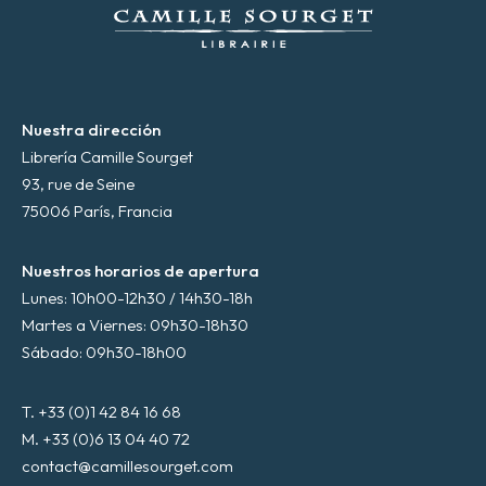
c
o
*
Nuestra dirección
Librería Camille Sourget
93, rue de Seine
75006 París, Francia
Nuestros horarios de apertura
Lunes: 10h00-12h30 / 14h30-18h
Martes a Viernes: 09h30-18h30
Sábado: 09h30-18h00
T. +33 (0)1 42 84 16 68
M. +33 (0)6 13 04 40 72
contact@camillesourget.com