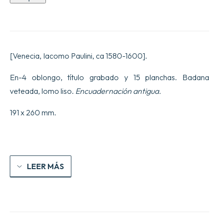
Vivae
Icones,
in
aes
incisae
&
[Venecia, Iacomo Paulini, ca 1580-1600].
editae
ab
Adriano
En-4 oblongo, título grabado y 15 planchas. Badana
Collardo.
veteada, lomo liso.
Encuadernación antigua.
Iacomo
Paulini
Formis.
191 x 260 mm.
cantidad
LEER MÁS