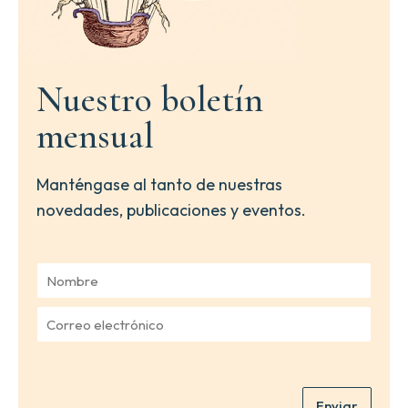
Nuestro boletín
mensual
Manténgase al tanto de nuestras
novedades, publicaciones y eventos.
N
o
m
C
b
o
r
r
e
r
*
e
Enviar
o