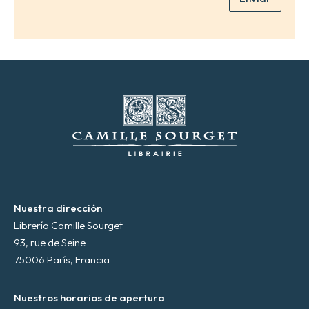
e
l
e
c
t
r
ó
n
i
c
o
*
Nuestra dirección
Librería Camille Sourget
93, rue de Seine
75006 París, Francia
Nuestros horarios de apertura