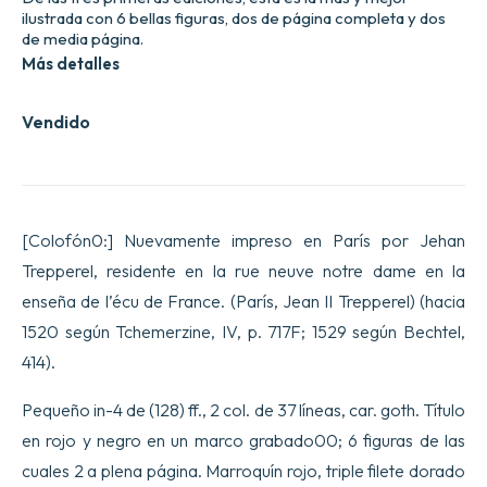
ilustrada con 6 bellas figuras, dos de página completa y dos
de media página.
Más detalles
Vendido
[Colofón0:] Nuevamente impreso en París por Jehan
Trepperel, residente en la rue neuve notre dame en la
enseña de l’écu de France. (París, Jean II Trepperel) (hacia
1520 según Tchemerzine, IV, p. 717F; 1529 según Bechtel,
414).
Pequeño in-4 de (128) ff., 2 col. de 37 líneas, car. goth. Título
en rojo y negro en un marco grabado00; 6 figuras de las
cuales 2 a plena página. Marroquín rojo, triple filete dorado