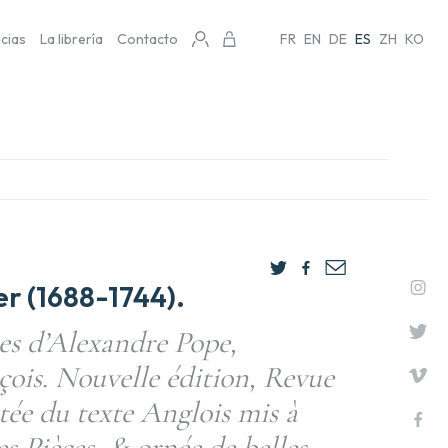
icias
La librería
Contacto
FR
EN
DE
ES
ZH
KO
r (1688-1744).
s d’Alexandre Pope,
çois. Nouvelle édition, Revue
tée du texte Anglois mis à
es Pièces, & ornée de belles