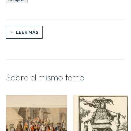
funèbre
de
la
Duchesse
d'Aiguillon
cantidad
LEER MÁS
Sobre el mismo tema