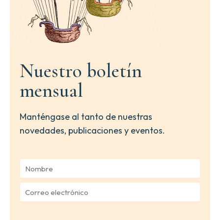
Nuestro boletín
mensual
Manténgase al tanto de nuestras
novedades, publicaciones y eventos.
N
o
m
C
b
o
r
r
e
r