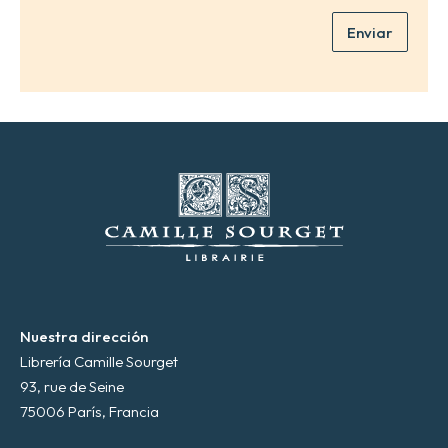
*
e
Enviar
o
e
l
e
c
t
r
ó
n
i
c
o
*
Nuestra dirección
Librería Camille Sourget
93, rue de Seine
75006 París, Francia