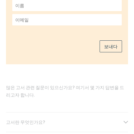
이
름
*
이
메
일
*
보내다
많은 고서 관련 질문이 있으신가요? 여기서 몇 가지 답변을 드
리고자 합니다.
고서란 무엇인가요?