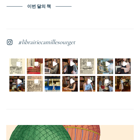
이번 달의 책
#librairiecamillesourget