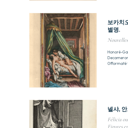
보카치오
별명.
Nouvelles
Honoré-Gab
Decameron
0fformat
넬샤, 안
Félicia o
Figures en