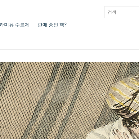
카미유 수르제
판매 중인 책?