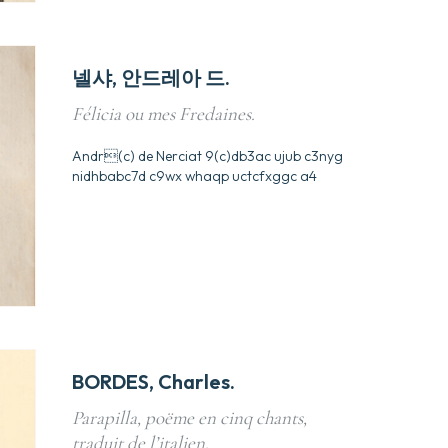
넬샤, 안드레아 드.
Félicia ou mes Fredaines.
Andr(c) de Nerciat 9(c)db3ac ujub c3nyg
nidhbabc7d c9wx whaqp uctcfxggc a4
BORDES, Charles.
Parapilla, poëme en cinq chants,
traduit de l’italien.