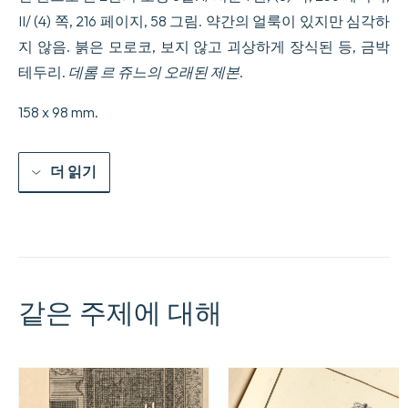
퐁
II/ (4) 쪽, 216 페이지, 58 그림. 약간의 얼룩이 있지만 심각하
텐
씨
지 않음. 붉은 모로코, 보지 않고 괴상하게 장식된 등, 금박
의.
테두리.
데롬 르 쥬느의 오래된 제본
.
수
량
158 x 98 mm.
더 읽기
같은 주제에 대해