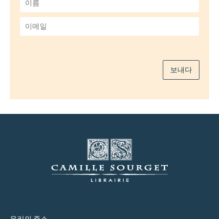
름
*
이
메
일
*
보내다
우리의 주소