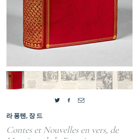
라 퐁텐, 장 드
Contes et Nouvelles en vers, de