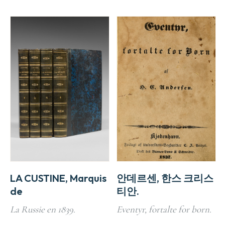
LA CUSTINE, Marquis
안데르센, 한스 크리스
de
티안.
La Russie en 1839.
Eventyr, fortalte for born.