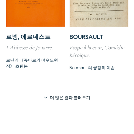
르넹, 에르네스트
BOURSAULT
L’Abbesse de Jouarre.
Esope à la cour, Comédie
héroïque.
르난의 《쥬아르의 여수도원
장》 초판본
Boursault의 궁정의 이솝
더 많은 결과 불러오기