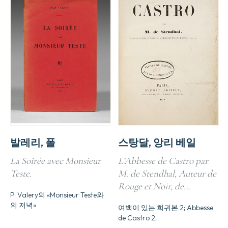
발레리, 폴
스탕달, 앙리 베일
La Soirée avec Monsieur
L’Abbesse de Castro par
Teste.
M. de Stendhal, Auteur de
Rouge et Noir, de...
P. Valery의 «Monsieur Teste와
의 저녁»
여백이 있는 희귀본 2; Abbesse
de Castro 2;