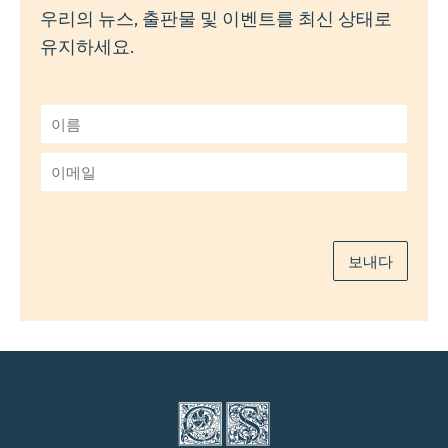
우리의 뉴스, 출판물 및 이벤트를 최신 상태로
유지하세요.
이
름
*
이
메
일
*
보내다