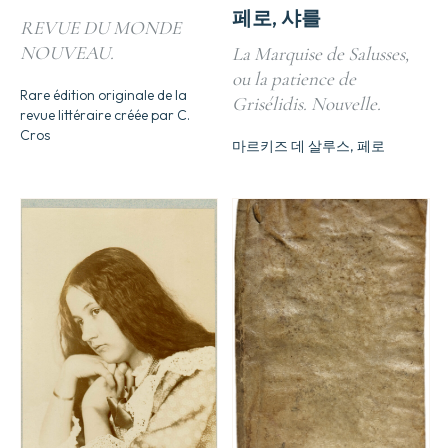
페로, 샤를
REVUE DU MONDE
NOUVEAU.
La Marquise de Salusses,
ou la patience de
Rare édition originale de la
Grisélidis. Nouvelle.
revue littéraire créée par C.
Cros
마르키즈 데 살루스, 페로