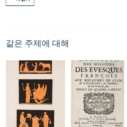
설
명,
이
국
가
들
의
같은 주제에 대해
일
반
및
개
별
지
도
로
풍
부
하
게
꾸
며
지
고,