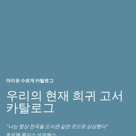
밀
하
게
조
각
된
그
림
및
삽
화
로
장
식
까미유 수르게 카탈로그
된
책.
우리의 현재 희귀 고서
파
리,
카탈로그
르
메
르
시
“나는 항상 천국을 도서관 같은 곳으로 상상했다”
에,
호르헤 루이스 보르헤스