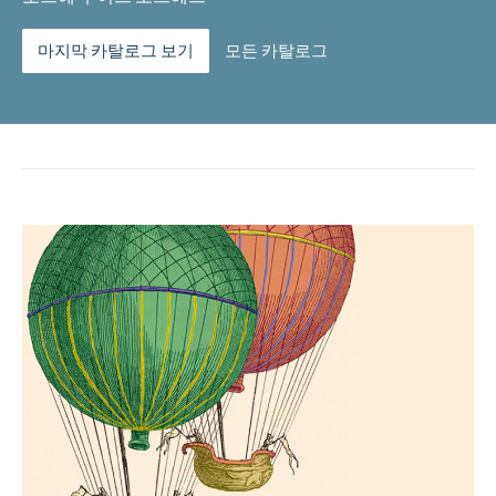
1735.
수
량
마지막 카탈로그 보기
모든 카탈로그