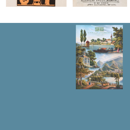
티
베
트
및
한
국
의
일
반
지
도
와
개
별
지
도,
그
리
고
많
은
수
의
세