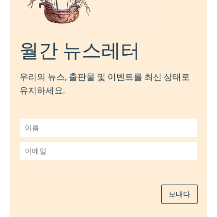
월간 뉴스레터
우리의 뉴스, 출판물 및 이벤트를 최신 상태로
유지하세요.
이
름
*
이
메
일
*
보내다