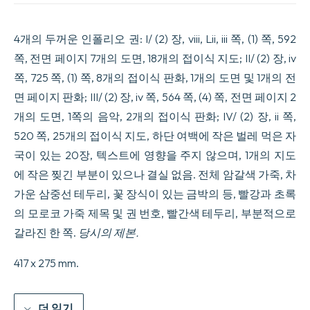
과
중
국
4개의 두꺼운 인폴리오 권: I/ (2) 장, viii, Lii, iii 쪽, (1) 쪽, 592
타
쪽, 전면 페이지 7개의 도면, 18개의 접이식 지도; II/ (2) 장, iv
타
르
쪽, 725 쪽, (1) 쪽, 8개의 접이식 판화, 1개의 도면 및 1개의 전
의
면 페이지 판화; III/ (2) 장, iv 쪽, 564 쪽, (4) 쪽, 전면 페이지 2
지
리
개의 도면, 1쪽의 음악, 2개의 접이식 판화; IV/ (2) 장, ii 쪽,
적,
520 쪽, 25개의 접이식 지도, 하단 여백에 작은 벌레 먹은 자
역
사
국이 있는 20장, 텍스트에 영향을 주지 않으며, 1개의 지도
적,
에 작은 찢긴 부분이 있으나 결실 없음. 전체 암갈색 가죽, 차
연
대
가운 삼중선 테두리, 꽃 장식이 있는 금박의 등, 빨강과 초록
기
의 모로코 가죽 제목 및 권 번호, 빨간색 테두리, 부분적으로
적,
정
갈라진 한 쪽.
당시의 제본.
치
적
417 x 275 mm.
및
물
리
더 읽기
적