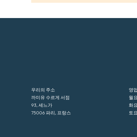
우리의 주소
영업
까미유 수르게 서점
월요일
93, 세느가
화요
75006 파리, 프랑스
토요