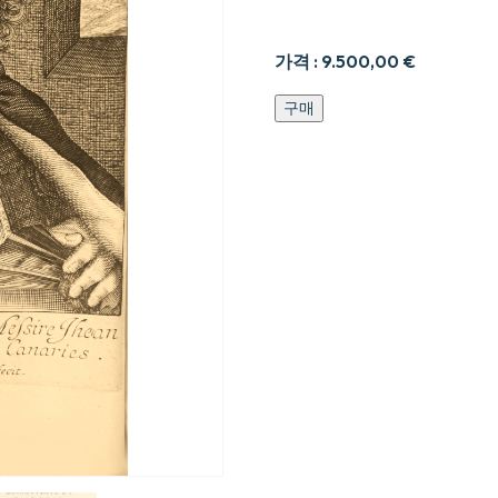
가격 :
9.500,00
€
Histoire
구매
de
la
première
descouverte
et
Conqueste
des
Canaries
수
량