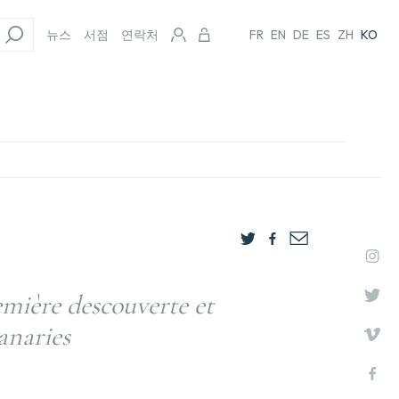
뉴스
서점
연락처
FR
EN
DE
ES
ZH
KO
emière descouverte et
anaries