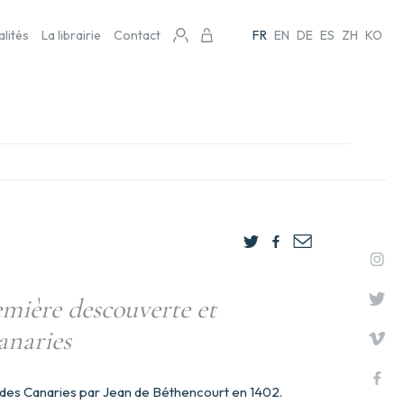
alités
La librairie
Contact
FR
EN
DE
ES
ZH
KO
emière descouverte et
anaries
 des Canaries par Jean de Béthencourt en 1402.