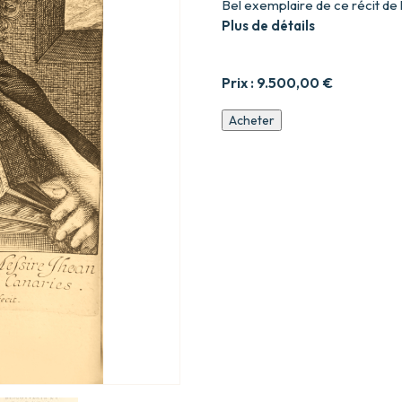
Bel exemplaire de ce récit de 
Plus de détails
Prix :
9.500,00
€
quantité
Acheter
de
Histoire
de
la
première
descouverte
et
Conqueste
des
Canaries