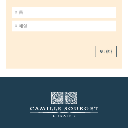
이
름
*
이
메
일
*
보내다