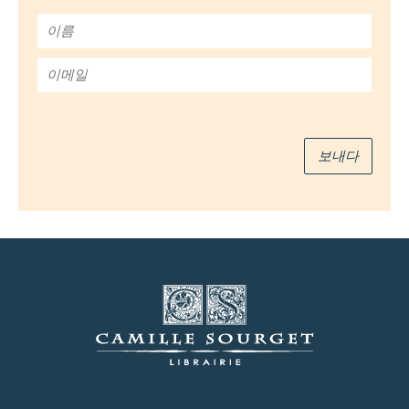
이
름
*
이
메
일
*
보내다