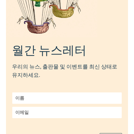
월간 뉴스레터
우리의 뉴스, 출판물 및 이벤트를 최신 상태로
유지하세요.
이
름
*
이
메
일
*