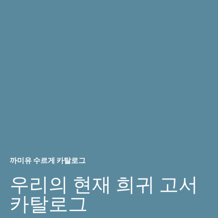
de
France
Equinoctialle.
수
량
까미유 수르게 카탈로그
우리의 현재 희귀 고서
카탈로그