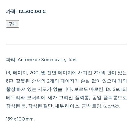
가격 :
12.500,00
€
Relation
구매
du
Voyage
des
Francois
Fait
au
파리, Antoine de Sommaville, 1654.
Cap
de
Nord
(8) 페이지, 200, 및 전면 페이지에 새겨진 2개의 판이 있는
en
8판. 잘못된 순서의 2개의 페이지가 손실 없이 있으며 거의
Amerique,
Par
항상 빠져 있는 지도가 없습니다. 보르도 마로킨, Du Seuil의
les
테두리와 모서리에 새가 그려진 플뢰롱, 동일 플뢰롱으로
soings
de
장식된 등, 장식된 절단, 내부 레이스, 금박 트림. (
Lortic
).
la
Compagnie
159 x 100 mm.
establie
e0
Paris,