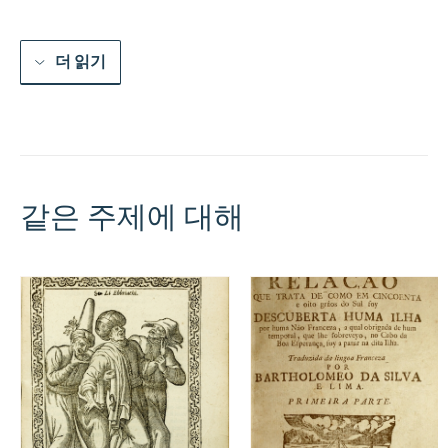
&
sous
la
conduite
더 읽기
de
Monsieur
De
Royville
leur
General
;
Avec
같은 주제에 대해
une
ample
description
du
Pays,
des
MCurs
&
faE7on
de
vivre
des
Sauvages,