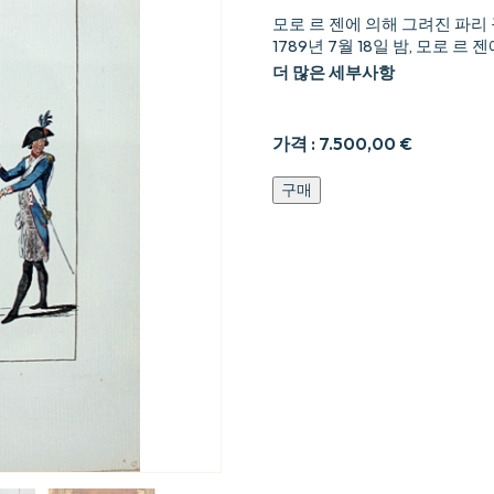
모로 르 젠에 의해 그려진 파리
1789년 7월 18일 밤, 모로 르
더 많은 세부사항
가격 :
7.500,00
€
Collection
구매
des
drapeaux
de
lrme9e
nationale
parisienne
faits
dans
les
districts
de
Paris
en
juillet
1789.