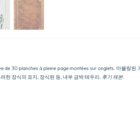
수
량
sée de 30 planches à pleine page montées sur onglets. 
려한 장식의 표지, 장식된 등, 내부 금박 테두리.
후기 제본.