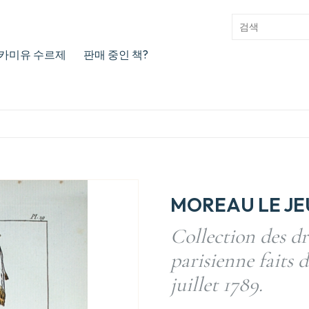
카미유 수르제
판매 중인 책?
MOREAU LE JE
Collection des d
parisienne faits d
juillet 1789.