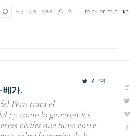
뉴스
서점
연락처
FR
EN
DE
ES
ZH
KO
 베가.
el Peru trata el
el ; y como lo ganaron los
erras civiles que huvo entre
ros, sobre la partija de la