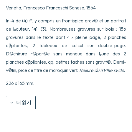
le
Venetia, Francesco Franceschi Sanese, 1564.
superficie,
i
corpi,
In-4 de (4) ff. y compris un frontispice grav© et un portrait
le
de lₑauteur, 141, (3). Nombreuses gravures sur bois : 156
piante,
le
gravures dans le texte dont 4 ₐ pleine page, 2 planches
provincie,
dβpliantes, 2 tableaux de calcul sur double-page.
le
prospettiue,
D©chirure r©par©e sans manque dans lₑune des 2
&
tutte
planches dβpliantes, qq. petites taches sans gravit©. Demi-
le
v©lin, pïce de titre de maroquin vert.
Reliure du XVIIIe siₑcle
.
altre
cose
terrene,
226 x 165 mm.
che
possono
occerrere
더 읽기
a
gli
huomini...
수
량