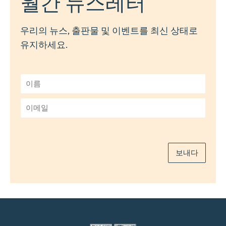
월간 뉴스레터
우리의 뉴스, 출판물 및 이벤트를 최신 상태로
유지하세요.
이
름
*
이
메
일
*
보내다