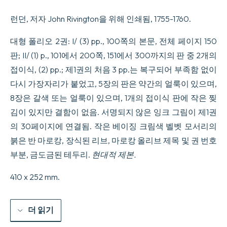
Useful,
and
런던, 저자 John Rivington을 위해 인쇄됨, 1755-1760.
Uncommon
plants
described
대형 폴리오 2권: I/ (3) pp., 100쪽의 본문, 전체 페이지 150
in
판; II/ (1) p., 101에서 200쪽, 151에서 300까지의 판 중 2개의
The
Gardeners
접이식, (2) pp.; 제1권의 처음 3 pp.는 복구되어 부족함 없이
dictionary,
다시 가장자리가 붙었고, 5장의 판은 약간의 얼룩이 있으며,
exhibited
on
8장은 갈색 또는 얼룩이 있으며, 1개의 접이식 판에 작은 찢
Three
Hundred
김이 있지만 결함이 없음. 서명되지 않은 잉크 그림이 제1권
Copper
의 30페이지에 연결됨. 작은 베이징 크림색 벨벳 모서리의
Plates,
Accurately
붉은 반 마로캉, 장식된 리브, 마로캉 올리브 제목 및 권 번호
Engraven
부분, 금도금된 테두리.
현대적 제본.
after
Drawings
taken
410 x 252 mm.
from
Nature.
With
더 읽기
The
Characters