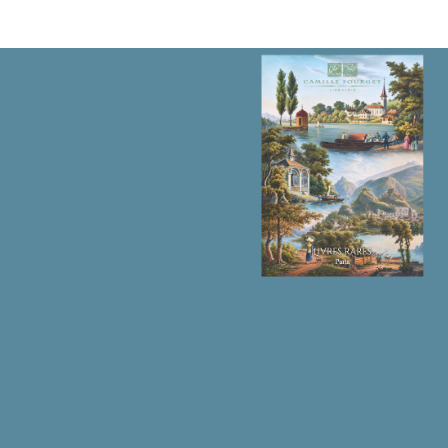
Classes
to
which
they
belong
according
to
Ray’s,
Tournefort’s,
and
Linnæus’s
Method
of
Classing
them.
수
량