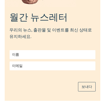
월간 뉴스레터
우리의 뉴스, 출판물 및 이벤트를 최신 상태로
유지하세요.
이
름
*
이
메
일
*
보내다