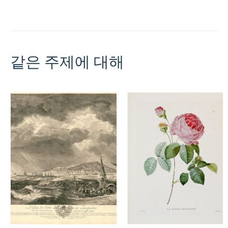
of
their
Flowers
ans
Seed-
Vesssels,
같은 주제에 대해
Drawn
when
they
were
in
their
greatest
Perfection.
To
which
are
added,
their
Descriptions,
and
an
Account
of
the