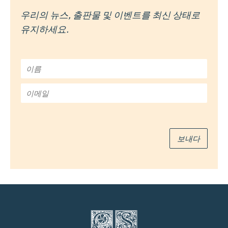
우리의 뉴스, 출판물 및 이벤트를 최신 상태로
유지하세요.
이
름
*
이
메
일
*
보내다