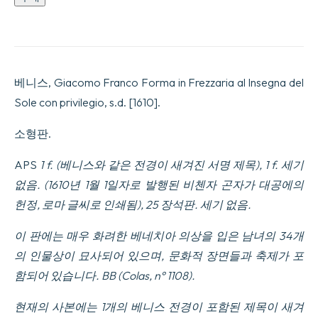
dHuomeni
et
Donne
Venetiane
con
la
베니스, Giacomo Franco Forma in Frezzaria al Insegna del
Processione
della
Sole con privilegio, s.d. [1610].
Ser
ma
소형판.
Signoria
et
altri
APS
1 f. (베니스와 같은 전경이 새겨진 서명 제목), 1 f. 세기
Particolari
없음. (1610년 1월 1일자로 발행된 비첸자 곤자가 대공에의
cioè
Trionfi
헌정, 로마 글씨로 인쇄됨), 25 장석판. 세기 없음.
Feste
et
이 판에는 매우 화려한 베네치아 의상을 입은 남녀의 34개
Cerimonie
Publiche
의 인물상이 묘사되어 있으며, 문화적 장면들과 축제가 포
della
함되어 있습니다. BB (Colas, n° 1108).
nobilissima
città
di
현재의 사본에는 1개의 베니스 전경이 포함된 제목이 새겨
Venetia.