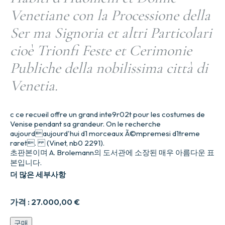
Venetiane con la Processione della
Ser ma Signoria et altri Particolari
cioè Trionfi Feste et Cerimonie
Publiche della nobilissima città di
Venetia.
c ce recueil offre un grand inte9r02t pour les costumes de
Venise pendant sa grandeur. On le recherche
aujourdaujourd'hui d1 morceaux Ã©mpremesi d1treme
raret. (Vinet, nb0 2291).
초판본이며 A. Brolemann의 도서관에 소장된 매우 아름다운 표
본입니다.
더 많은 세부사항
가격 :
27.000,00
€
Habiti
구매