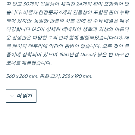
져 있고 30개의 인물상이 새겨진 24개의 판이 포함되어 있
수
량
습니다; 비첸자 헌정문과 4개의 인물상이 포함된 판이 누락
되어 있지만, 동일한 판본의 사본 간에 판 수와 배열은 매우
다양합니다 (AC이 상세한 베네치아 생활과 의상의 아름다
운 집성판은 다양한 수의 판과 함께 발행되었습니다AD). 제
목 페이지 테두리에 약간의 황변이 있습니다. 모든 것이 큰
종이에 장착되어 있으며 1850년경
Duru가 붉은 반 마로킨
코너로 제본했습니다.
360 x 260 mm. 판화 크기: 258 x 190 mm.
더 읽기