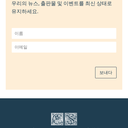
우리의 뉴스, 출판물 및 이벤트를 최신 상태로
유지하세요.
이
름
*
이
메
일
*
보내다