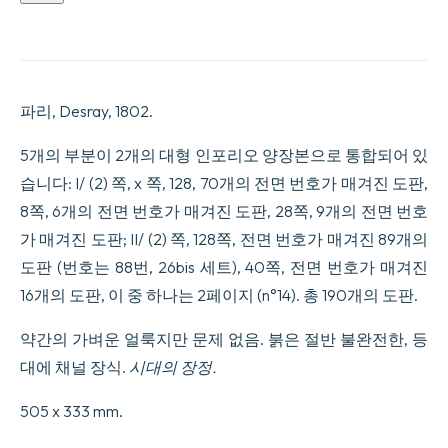
dore9s
ou
e0
reflets
me9talliques.
I-
파리, Desray, 1802.
Histoire
naturelle
et
5개의 부분이 2개의 대형 인포리오 양장본으로 통합되어 있
ge9ne9rale
습니다: I/ (2) 쪽, x 쪽, 128, 70개의 전면 번호가 매겨진 도판,
des
colibris,
8쪽, 6개의 전면 번호가 매겨진 도판, 28쪽, 9개의 전면 번호
oiseaux-
가 매겨진 도판; II/ (2) 쪽, 128쪽, 전면 번호가 매겨진 89개의
mouches,
jacamars
도판 (번호는 88번, 26bis 세트), 40쪽, 전면 번호가 매겨진
et
promerops.
16개의 도판, 이 중 하나는 2페이지 (n°14). 총 190개의 도판.
II-
...
약간의 가벼운 얼룩지만 문제 없음. 붉은 절반 불완전한, 등
des
grimpereaux
대에 채널 장식.
시대의 장정.
et
des
505 x 333 mm.
oiseaux
de