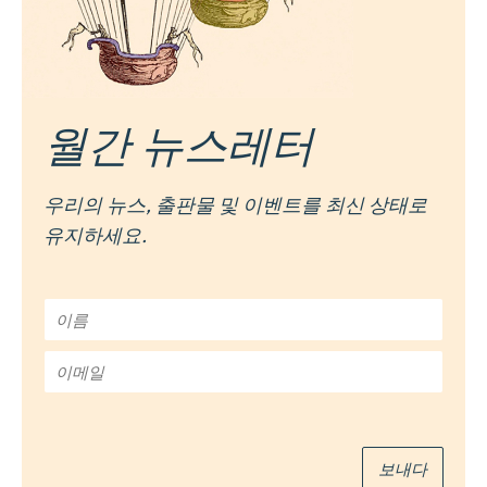
월간 뉴스레터
우리의 뉴스, 출판물 및 이벤트를 최신 상태로
유지하세요.
이
름
*
이
메
일
*
보내다