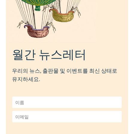
월간 뉴스레터
우리의 뉴스, 출판물 및 이벤트를 최신 상태로
유지하세요.
이
름
*
이
메
일
*