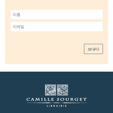
이
름
*
이
메
일
*
보내다