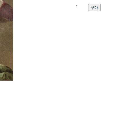
Catalogue
구매
N9
수
량