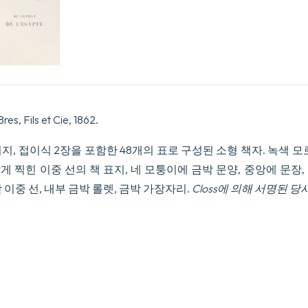
de
la
poitrine,
comme
station
hibernale,
compar1e
1
celles
de
es, Fils et Cie, 1862.
Mad1re,
d18Alger,
58 페이지, 접이식 2장을 포함한 48개의 표로 구성된 소형 책자. 녹색 
de
Palerme,
 찍힌 이중 선의 책 표지, 네 모퉁이에 금박 문양, 중앙에 문장
de
 이중 선, 내부 금박 롤렛, 금박 가장자리.
Closs에 의해 서명된 당
Naples,
de
Rome,
de
Venise,
de
Nice,
d18Hy18res,
de
Pau,