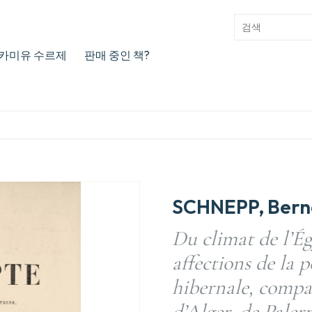
카미유 수르제
판매 중인 책?
SCHNEPP, Bern
Du climat de l’Ég
affections de la 
hibernale, compar
d’Alger, de Pale