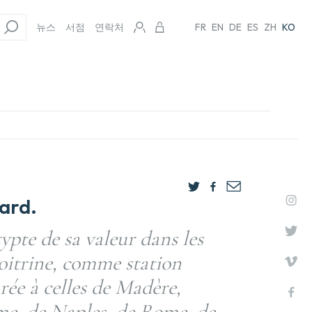
뉴스
서점
연락처
FR
EN
DE
ES
ZH
KO
ard.
ypte de sa valeur dans les
poitrine, comme station
ée à celles de Madère,
rme, de Naples, de Rome, de