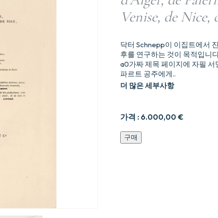
Venise, de Nice, 
닥터 Schnepp이 이집트에서
후를 연구하는 것이 목적입니다
a0가짜 제목 페이지에 자필 서
파르트 공주에게..
더 많은 세부사항
가격 :
6.000,00
€
Du
구매
climat
de
l18gypte
de
sa
valeur
dans
les
affections