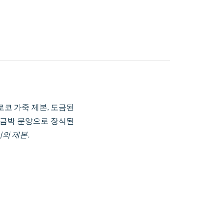
모로코 가죽 제본, 도금된
, 금박 문양으로 장식된
시의 제본.