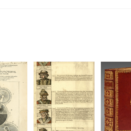
etc.
수
량