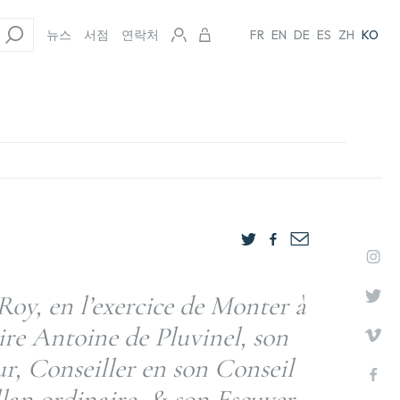
뉴스
서점
연락처
FR
EN
DE
ES
ZH
KO
Roy, en l’exercice de Monter à
ire Antoine de Pluvinel, son
, Conseiller en son Conseil
lan ordinaire, & son Escuyer