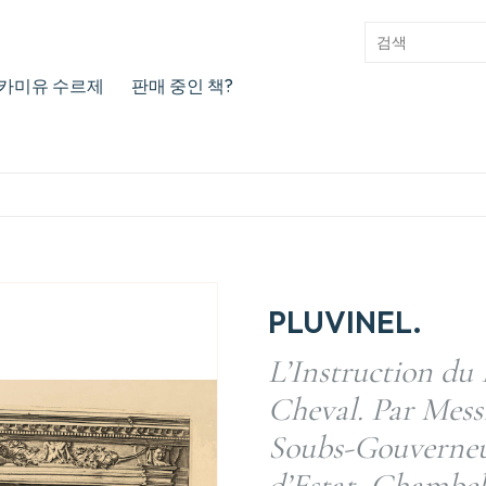
카미유 수르제
판매 중인 책?
PLUVINEL.
L’Instruction du 
Cheval. Par Mess
Soubs-Gouverneur
d’Estat, Chambel