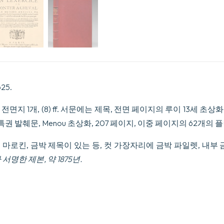
Messire
Antoine
de
Pluvinel,
son
Soubs-
Gouverneur,
Conseiller
en
son
625.
Conseil
d'Estat,
 1개, (8) ff. 서문에는 제목, 전면 페이지의 루이 13세 초상화, Rog
Chambellan
ordinaire,
특권 발췌문, Menou 초상화, 207 페이지, 이중 페이지의 62개의 플
&
son
마로킨, 금박 제목이 있는 등, 컷 가장자리에 금박 파일렛, 내부 
Escuyer
principal...
y가 서명한 제본, 약 1875년.
수
량