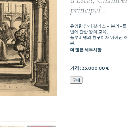
principal…
유명한 앙리 갈리스 사본의 «플
법에 관한 왕의 교육』.
플루비넬의 친구이자 뛰어난 조
본.
더 많은 세부사항
가격 :
35.000,00
€
L’Instruction
구매
du
Roy,
en
l'exercice
de
Monter
à
Cheval.
Par