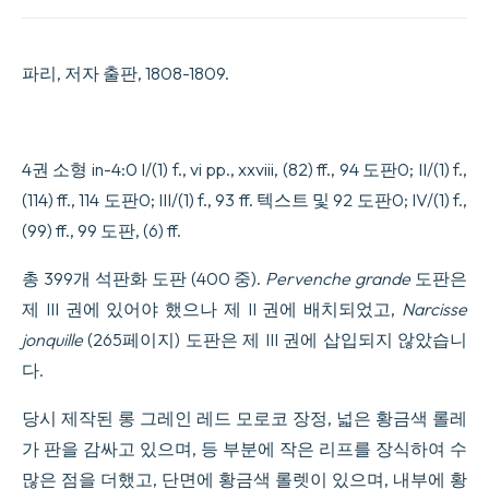
décrites
et
peintes
파리, 저자 출판, 1808-1809.
d’après
nature
par
M.
Jaume
4권 소형 in-4:0 I/(1) f., vi pp., xxviii, (82) ff., 94 도판0; II/(1) f.,
Saint-
Hilaire.
(114) ff., 114 도판0; III/(1) f., 93 ff. 텍스트 및 92 도판0; IV/(1) f.,
수
(99) ff., 99 도판, (6) ff.
량
총 399개 석판화 도판 (400 중).
Pervenche grande
도판은
제 III 권에 있어야 했으나 제 II 권에 배치되었고,
Narcisse
jonquille
(265페이지) 도판은 제 III 권에 삽입되지 않았습니
다.
당시 제작된 롱 그레인 레드 모로코 장정, 넓은 황금색 롤레
가 판을 감싸고 있으며, 등 부분에 작은 리프를 장식하여 수
많은 점을 더했고, 단면에 황금색 롤렛이 있으며, 내부에 황