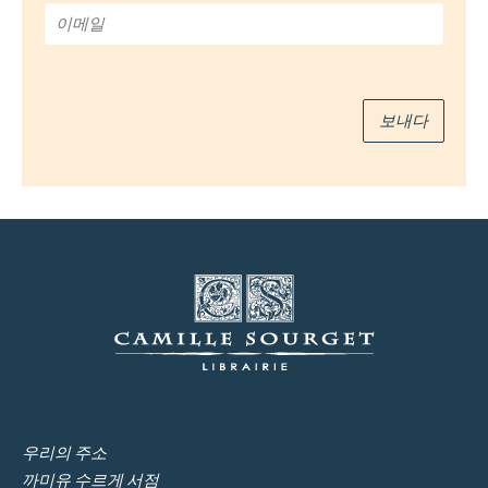
*
이
메
일
*
보내다
우리의 주소
까미유 수르게 서점