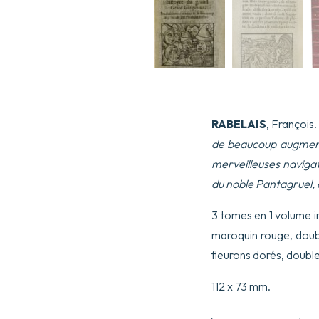
RABELAIS
, François.
de beaucoup augmenté
merveilleuses navigati
du noble Pantagruel,
3 tomes en 1 volume in-
maroquin rouge, double
fleurons dorés, double
112 x 73 mm.