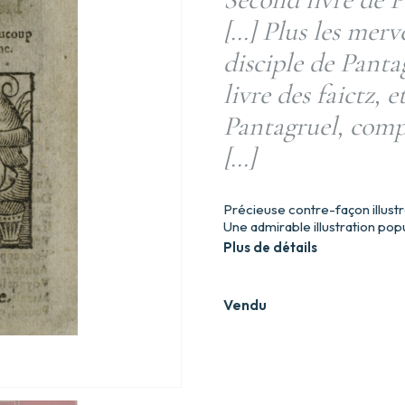
[…] Plus les merv
disciple de Panta
livre des faictz, 
Pantagruel, comp
[…]
Précieuse contre-façon illus
Une admirable illustration pop
Plus de détails
Vendu