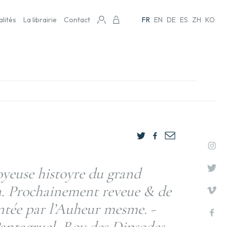
alités
La librairie
Contact
FR
EN
DE
ES
ZH
KO
joyeuse histoyre du grand
. Prochainement reveue & de
tée par l’Auheur mesme. -
Pantagruel, Roy des Dipsodes