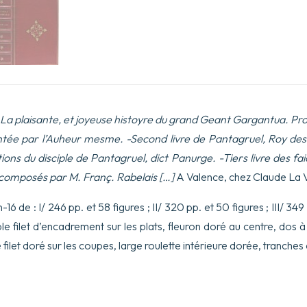
La plaisante, et joyeuse histoyre du grand Geant Gargantua. P
e par l’Auheur mesme. -Second livre de Pantagruel, Roy des 
ons du disciple de Pantagruel, dict Panurge. -Tiers livre des fai
 composés par M. Franç. Rabelais […]
A Valence, chez Claude La Vi
16 de : I/ 246 pp. et 58 figures ; II/ 320 pp. et 50 figures ; III/ 349 
 filet d’encadrement sur les plats, fleuron doré au centre, dos à 
 filet doré sur les coupes, large roulette intérieure dorée, tranche