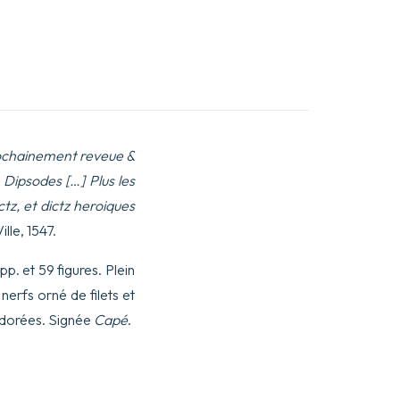
rochainement reveue &
Dipsodes […] Plus les
ctz, et dictz heroiques
lle, 1547.
pp. et 59 figures. Plein
nerfs orné de filets et
s dorées. Signée
Capé
.