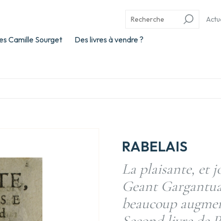
Actu
es Camille Sourget
Des livres à vendre ?
RABELAIS
La plaisante, et 
Geant Gargantua
beaucoup augmen
Second livre de 