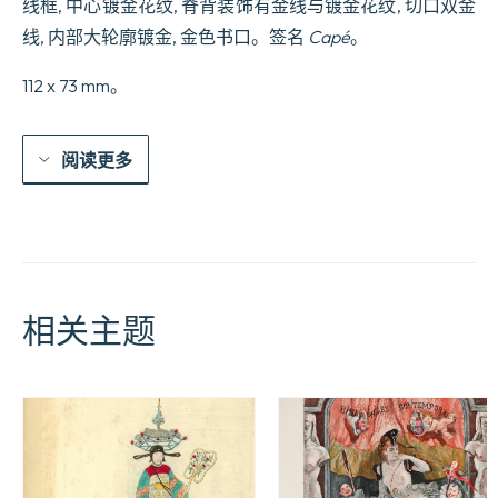
线框, 中心镀金花纹, 脊背装饰有金线与镀金花纹, 切口双金
线, 内部大轮廓镀金, 金色书口。签名
Capé
。
112 x 73 mm。
阅读更多
相关主题