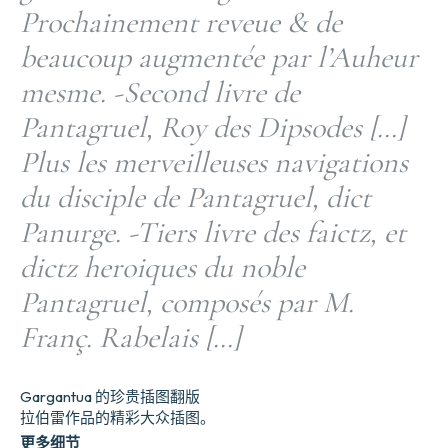
Prochainement reveue & de
beaucoup augmentée par l’Auheur
mesme. -Second livre de
Pantagruel, Roy des Dipsodes […]
Plus les merveilleuses navigations
du disciple de Pantagruel, dict
Panurge. -Tiers livre des faictz, et
dictz heroiques du noble
Pantagruel, composés par M.
Franç. Rabelais […]
Gargantua 的珍贵插图翻版
拉伯雷作品的精彩大众插图。
更多细节