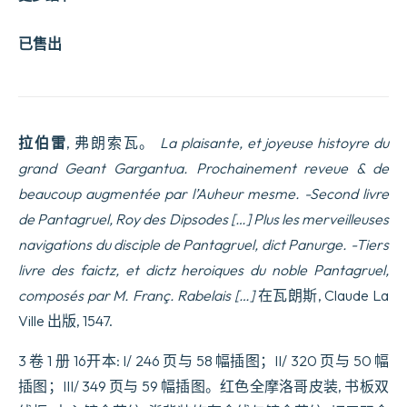
已售出
拉伯雷
, 弗朗索瓦。
La plaisante, et joyeuse histoyre du
grand Geant Gargantua. Prochainement reveue & de
beaucoup augmentée par l’Auheur mesme. -Second livre
de Pantagruel, Roy des Dipsodes […] Plus les merveilleuses
navigations du disciple de Pantagruel, dict Panurge. -Tiers
livre des faictz, et dictz heroiques du noble Pantagruel,
composés par M. Franç. Rabelais […]
在瓦朗斯, Claude La
Ville 出版, 1547.
3 卷 1 册 16开本: I/ 246 页与 58 幅插图；II/ 320 页与 50 幅
插图；III/ 349 页与 59 幅插图。红色全摩洛哥皮装, 书板双