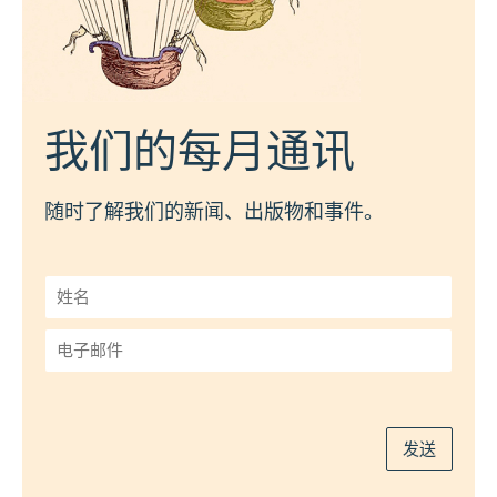
我们的每月通讯
随时了解我们的新闻、出版物和事件。
姓
名
*
电
子
邮
件
*
发送