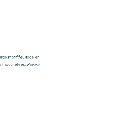
 large motif feuillagé en
hes mouchetées.
Reliure