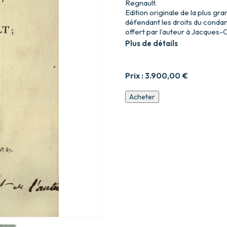
Regnault.
Edition originale de la plus g
défendant les droits du conda
offert par l’auteur à Jacques
Plus de détails
Prix :
3.900,00
€
quantité
Acheter
de
De
l’appel
en
calomnie
de
M.
le
Marquis
de
Blosseville,
contre
Wilfrid-
Regnault.