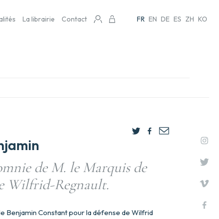
alités
La librairie
Contact
FR
EN
DE
ES
ZH
KO
njamin
lomnie de M. le Marquis de
re Wilfrid-Regnault.
 de Benjamin Constant pour la défense de Wilfrid