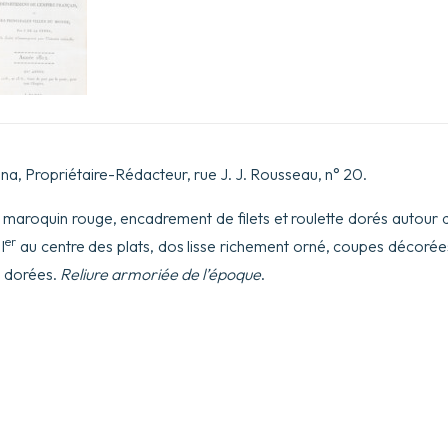
la
Société
d’Encouragement
pour
l’Industrie
nationale.
Année
1812.
XVe
année.
ynna, Propriétaire-Rédacteur, rue J. J. Rousseau, n° 20.
Prix
:
n maroquin rouge, encadrement de filets et roulette dorés autour d
10
fr.,
er
I
au centre des plats, dos lisse richement orné, coupes décorée
et
s dorées.
Reliure armoriée de l’époque
.
13
fr.,
franc
de
port
par
la
poste,
pour
tout