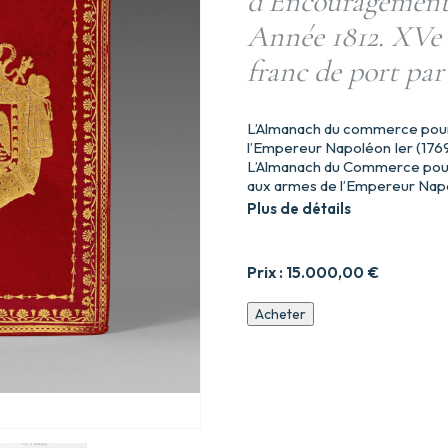
d’Encouragement 
Année 1812. XVe an
franc de port par
L’Almanach du commerce pour l
l’Empereur Napoléon Ier (1769
L’Almanach du Commerce pour 
aux armes de l’Empereur Napo
Plus de détails
Prix :
15.000,00
€
quantité
Acheter
de
par
J.
de
la
Tynna,
de