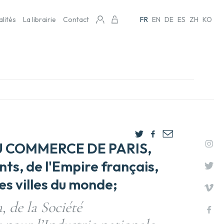
alités
La librairie
Contact
FR
EN
DE
ES
ZH
KO
 COMMERCE DE PARIS,
s, de l'Empire français,
es villes du monde;
, de la Société