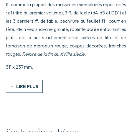
ff. comme la plupart des rarissimes exemplaires répertoriés
: a1 (titre du premier volume), 3 ff. de texte (d4, d5 et DD1) et
les 3 derniers ff. de table, déchirure au feuillet f1 ; court en
tête. Plein veau havane granité, roulette dorée entourant les
plats, dos à nerfs richement orné, pièces de titre et de
tomaison de maroquin rouge, coupes décorées, tranches
rouges.
Reliure de la fin du XVIIIe siècle.
311 x 237 mm.
LIRE PLUS
Sur le même thème