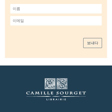
이
름
*
이
메
일
*
보내다