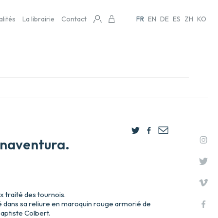
alités
La librairie
Contact
FR
EN
DE
ES
ZH
KO
naventura.
x traité des tournois.
dans sa reliure en maroquin rouge armorié de
ptiste Colbert.