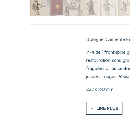
Bologne, Clemente Fer
In-4 de 1 frontispice g
restauration sans gra
frappées or au centre
jaspées rouges.
Reliu
227 x 160 mm.
LIRE PLUS