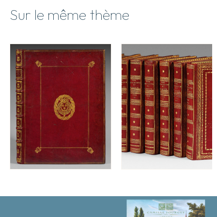
verité,
Sur le même thème
de
nouveau
imprimée
à
la
Rochelle.