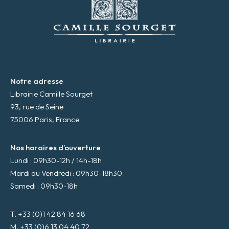
a
i
l
*
Notre adresse
Librairie Camille Sourget
93, rue de Seine
75006 Paris, France
Nos horaires d’ouverture
Lundi : 09h30-12h / 14h-18h
Mardi au Vendredi : 09h30-18h30
Samedi : 09h30-18h
T. +33 (0)1 42 84 16 68
M. +33 (0)6 13 04 40 72