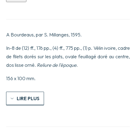
de
Les
Trois
veritez.
Seconde
édition,
A Bourdeaus, par S. Millanges, 1595.
revue,
corrigée
&
In-8 de (12) ff., 176 pp., (4) ff., 775 pp., (1) p. Vélin ivoire, cadre
de
de filets dorés sur les plats, ovale feuillagé doré au centre,
beaucoup
augmentée,
dos lisse orné.
Reliure de l’époque
.
Avec
un
156 x 100 mm.
advertissement
&
bref
examen,
LIRE PLUS
sur
la
Response
faicte
à
la
troisiesme