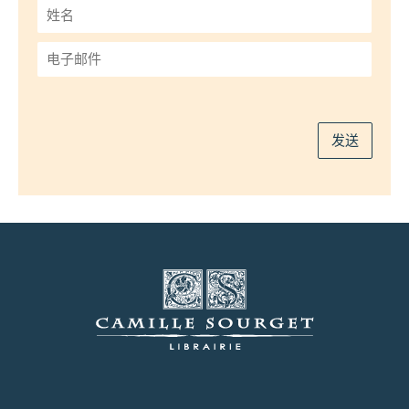
姓
名
*
电
子
邮
件
*
发送