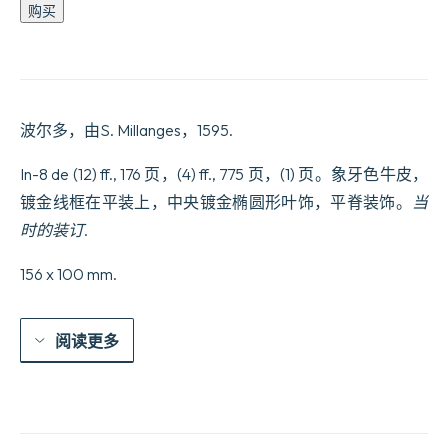
Les
购买
Trois
veritez.
Seconde
e9dition,
revue,
corrige9e
波尔多，由S. Millanges，1595.
&
de
beaucoup
In-8 de (12) ff., 176 页，(4) ff., 775 页，(1) 页。象牙色牛皮，
augmente9e,
镀金线框在平装上，中央镀金椭圆形叶饰，平脊装饰。
当
Avec
un
时的装订
.
advertissement
&
156 x 100 mm.
bref
examen,
sur
la
阅读更多
Response
faicte
e0
la
troisiesme
verite9,