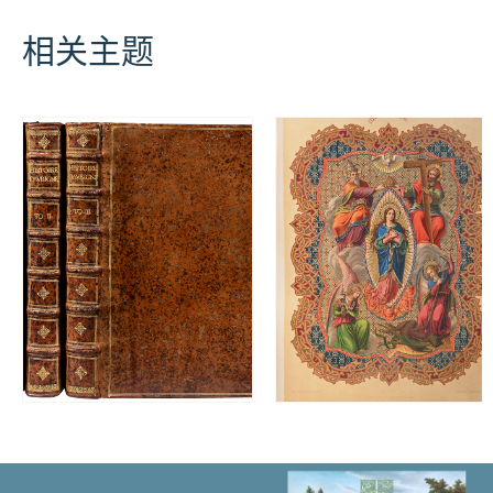
de
nouveau
相关主题
imprime9e
e0
la
Rochelle.
数
量