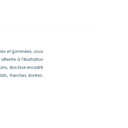
ellées et gommées, sous
teinte à l’illustration
oins, dos lisse encadré
plats, tranches dorées.