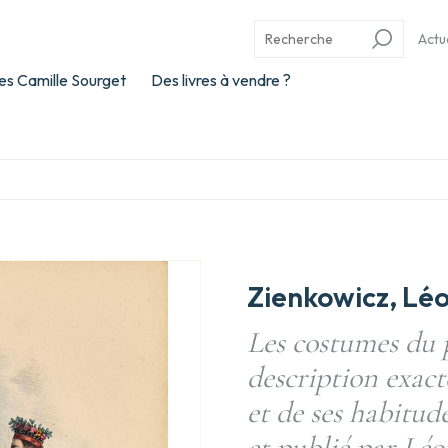
Actu
es Camille Sourget
Des livres à vendre ?
Zienkowicz, Lé
Les costumes du p
description exact
et de ses habitud
et publié par Lé