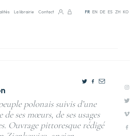
alités
La librairie
Contact
FR
EN
DE
ES
ZH
KO
on
euple polonais suivis d’une
e de ses mœurs, de ses usages
es. Ouvrage pittoresque rédigé
on Zienkowicz, ancien