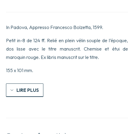
Lettera
annua
del
Giappone
dell’anno
In Padova, Appresso Francesco Bolzetta, 1599.
MDXCVI.
Scritta
dal
Petit in-8 de 124 ff. Relié en plein vélin souple de l’époque,
P.
dos lisse avec le titre manuscrit. Chemise et étui de
Luigi
Frois,
maroquin rouge. Ex libris manuscrit sur le titre.
al
R.P.
155 x 101 mm.
Claudio
Acquauiua
Generale
della
LIRE PLUS
Compagnia
di
Giesù.
Tradotta
in
Italiano
dal
P.