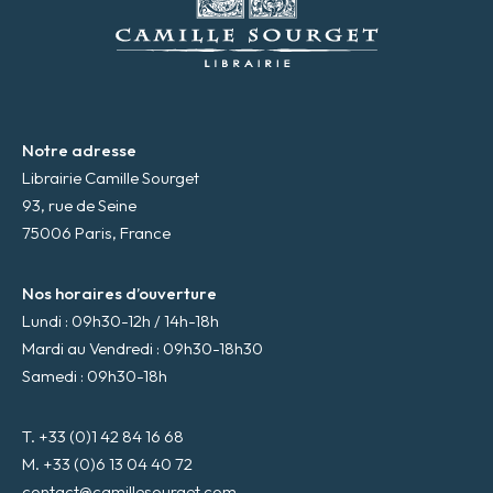
i
l
*
Notre adresse
Librairie Camille Sourget
93, rue de Seine
75006 Paris, France
Nos horaires d’ouverture
Lundi : 09h30-12h / 14h-18h
Mardi au Vendredi : 09h30-18h30
Samedi : 09h30-18h
T. +33 (0)1 42 84 16 68
M. +33 (0)6 13 04 40 72
contact@camillesourget.com