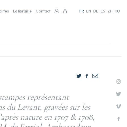
alités
La librairie
Contact
FR
EN
DE
ES
ZH
KO
estampes représentant
ns du Levant, gravées sur les
’après nature en 1707 & 1708,
 M. de Ferriol, Ambassadeur