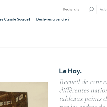
Actu
es Camille Sourget
Des livres à vendre ?
Le Hay.
Recueil de cent 
différentes natio
tableaux peints d
par les ordres de