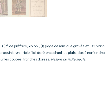
vé, (1) f. de préface, xiv pp., (1) page de musique gravée et 102 pla
aroquin brun, triple filet doré encadrant les plats, dos à nerfs ri
 sur les coupes, tranches dorées.
Reliure du XIXe siècle.