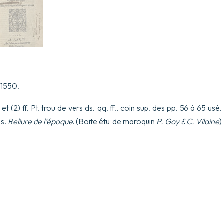
de
France.
Avec
privilège
du
Roy
pour
vi.
Ans.
 1550.
f. et (2) ff. Pt. trou de vers ds. qq. ff., coin sup. des pp. 56 à 65 u
es.
Reliure de l’époque
. (Boite étui de maroquin
P. Goy & C. Vilaine