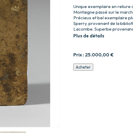
Unique exemplaire en reliure 
Montaigne passé sur le marché
Précieux et bel exemplaire pl
Sperry, provenant de la bibliot
Lacombe. Superbe provenance 
Plus de détails
Prix :
25.000,00
€
quantité
Acheter
de
Les
Antiquitéz,
histoires
et
singularitez
de
Paris,
ville
capitale
du
Royaume