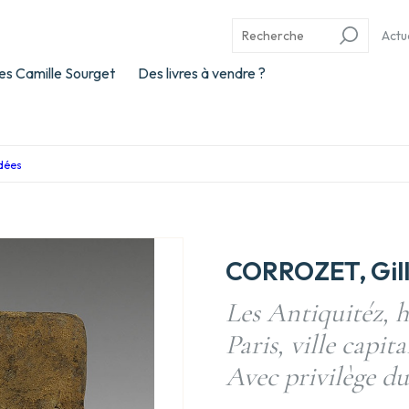
Actu
es Camille Sourget
Des livres à vendre ?
idées
CORROZET, Gil
Les Antiquitéz, hi
Paris, ville capi
Avec privilège du