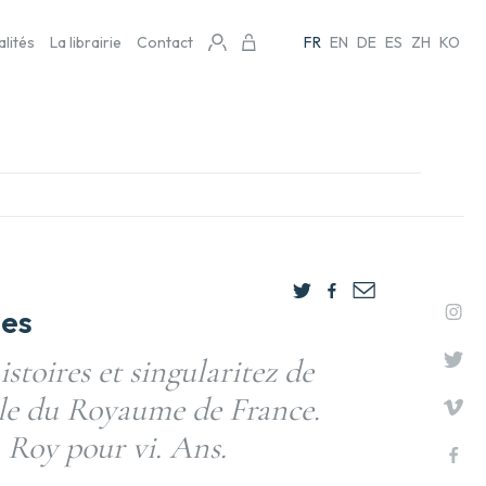
alités
La librairie
Contact
FR
EN
DE
ES
ZH
KO
les
stoires et singularitez de
tale du Royaume de France.
 Roy pour vi. Ans.