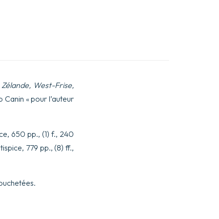
Zélande, West-Frise,
 Canin « pour l’auteur
ice, 650 pp., (1) f., 240
ntispice, 779 pp., (8) ff.,
mouchetées.