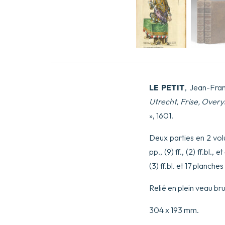
LE PETIT
, Jean-Fra
Utrecht, Frise, Overy
», 1601.
Deux parties en 2 volume
pp., (9) ff., (2) ff.bl., 
(3) ff.bl. et 17 planche
Relié en plein veau br
304 x 193 mm.