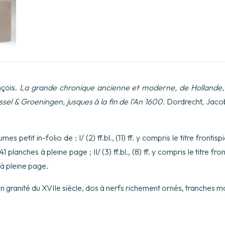
nçois.
La grande chronique ancienne et moderne, de Hollande, 
ssel & Groeningen, jusques à la fin de l’An 1600.
Dordrecht, Jacob
s petit in-folio de : I/ (2) ff.bl., (11) ff. y compris le titre frontisp
et 41 planches à pleine page ; II/ (3) ff.bl., (8) ff. y compris le titre fro
s à pleine page.
un granité du XVIIe siècle, dos à nerfs richement ornés, tranches 