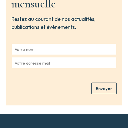
mensuelle
Restez au courant de nos actualités,
publications et événements.
V
o
t
V
r
o
e
t
n
r
o
e
m
Envoyer
a
*
d
r
e
s
s
e