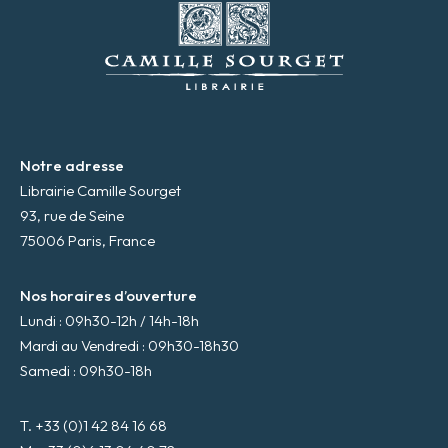
m
a
i
l
*
Notre adresse
Librairie Camille Sourget
93, rue de Seine
75006 Paris, France
Nos horaires d’ouverture
Lundi : 09h30-12h / 14h-18h
Mardi au Vendredi : 09h30-18h30
Samedi : 09h30-18h
T. +33 (0)1 42 84 16 68