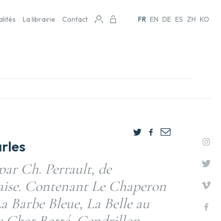
alités
La librairie
Contact
FR
EN
DE
ES
ZH
KO
rles
par Ch. Perrault, de
aise. Contenant Le Chaperon
La Barbe Bleue, La Belle au
 Chat Botté, Cendrillon,