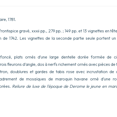
ire, 1781.
frontispice gravé, xxxii pp., 279 pp. ; 149 pp. et 13 vignettes en têt
ion de 1742. Les vignettes de la seconde partie seule portent un
 foncé, plats ornés d’une large dentelle dorée formée de cin
ois fleurons d’angle, dos à nerfs richement ornés avec pièces de 
tron, doublures et gardes de tabis rose avec incrustation de 
cadrement de mosaïques de maroquin havane orné d’une rou
dorées.
Reliure de luxe de l’époque
de Derome le jeune en maroq