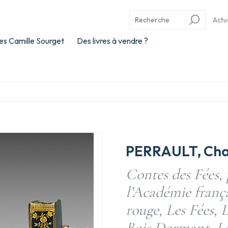
Actu
es Camille Sourget
Des livres à vendre ?
PERRAULT, Cha
Contes des Fées, 
l’Académie franç
rouge, Les Fées, 
Bois Dormant, Le