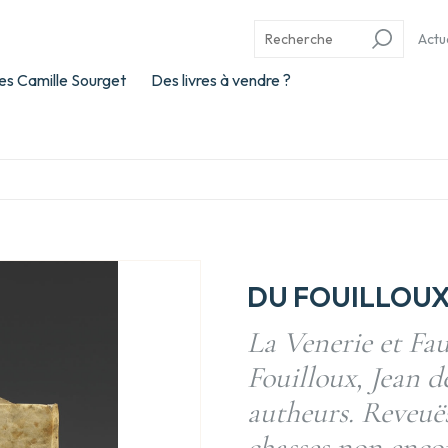
Actu
es Camille Sourget
Des livres à vendre ?
DU FOUILLOUX,
La Venerie et Fa
Fouilloux, Jean d
autheurs. Reveuë
chasses non enco