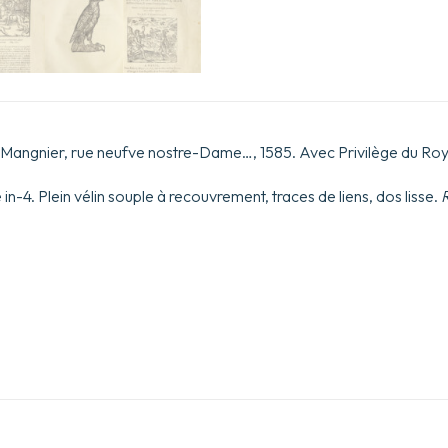
Iaques
dv
Fouilloux,
Jean
de
Franchieres,
&
autres
divers
e Mangnier, rue neufve nostre-Dame…, 1585. Avec Privilège du Roy
autheurs.
Reveuës,
in-4. Plein vélin souple à recouvrement, traces de liens, dos lisse.
R
corrigees
&
augmentees
de
chasses
non
encores
par
cy
devant
impriméees.
Par
I.
D.