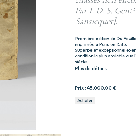
Par I. D. S. Gent
Sansicquet].
Première édition de Du Fouillo
imprimée à Paris en 1585.
Superbe et exceptionnel exem
condition la plus enviable que
siècle.
Plus de détails
Prix :
45.000,00
€
quantité
Acheter
de
La
Venerie
et
Fauconnerie
de