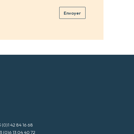
r
o
e
m
Envoyer
a
*
d
r
e
s
s
e
m
a
i
l
*
3 (0)1 42 84 16 68
3 (0)6 13 04 40 72