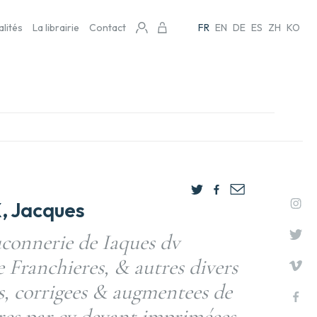
alités
La librairie
Contact
FR
EN
DE
ES
ZH
KO
 Jacques
uconnerie de Iaques dv
e Franchieres, & autres divers
s, corrigees & augmentees de
res par cy devant impriméees.