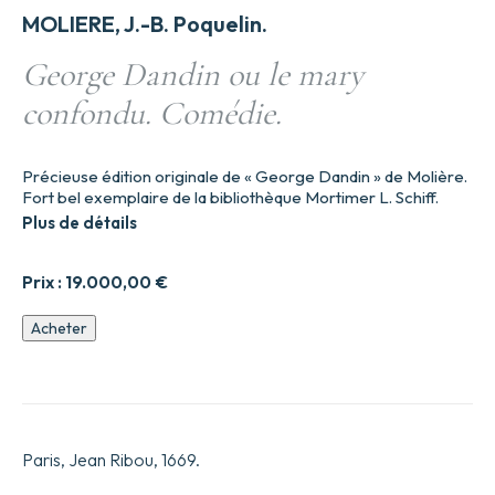
MOLIERE, J.-B. Poquelin.
George Dandin ou le mary
confondu. Comédie.
Précieuse édition originale de « George Dandin » de Molière.
Fort bel exemplaire de la bibliothèque Mortimer L. Schiff.
Plus de détails
Prix :
19.000,00
€
quantité
Acheter
de
George
Dandin
ou
le
mary
Paris, Jean Ribou, 1669.
confondu.
Comédie.