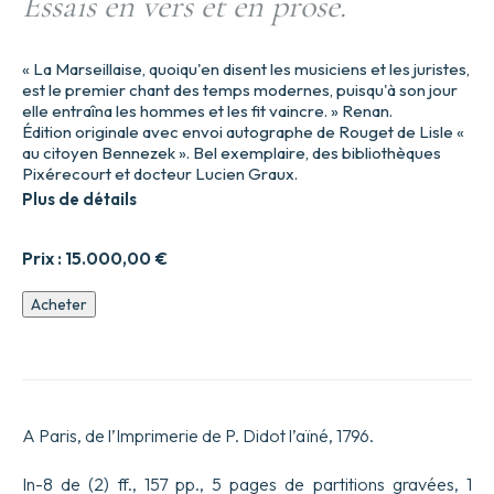
Essais en vers et en prose.
« La Marseillaise, quoiqu'en disent les musiciens et les juristes,
est le premier chant des temps modernes, puisqu'à son jour
elle entraîna les hommes et les fit vaincre. » Renan.
Édition originale avec envoi autographe de Rouget de Lisle «
au citoyen Bennezek ». Bel exemplaire, des bibliothèques
Pixérecourt et docteur Lucien Graux.
Plus de détails
Prix :
15.000,00
€
quantité
Acheter
de
Essais
en
vers
et
en
A Paris, de l’Imprimerie de P. Didot l’aïné, 1796.
prose.
In-8 de (2) ff., 157 pp., 5 pages de partitions gravées, 1