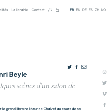
alités
La librairie
Contact
FR
EN
DE
ES
ZH
KO
ri Beyle
ques scènes d’un salon de
r le grand libraire Maurice Chalvet au cours de sa