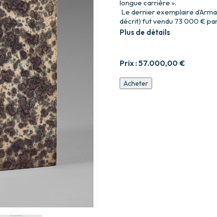
longue carrière ».
Le dernier exemplaire d’Armance
décrit) fut vendu 73 000 € par 
Plus de détails
Prix :
57.000,00
€
quantité
Acheter
de
Armance,
ou
quelques
scènes
d’un
salon
de
Paris
en
1827.