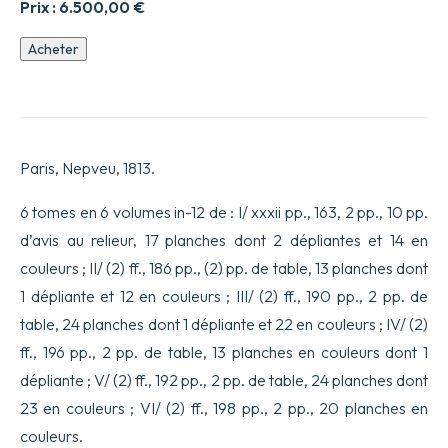
Prix :
6.500,00
€
quantité
Acheter
de
La
Russie
ou
mœurs,
usages
Paris, Nepveu, 1813.
et
costumes
des
6 tomes en 6 volumes in-12 de : I/ xxxii pp., 163, 2 pp., 10 pp.
habitans
d’avis au relieur, 17 planches dont 2 dépliantes et 14 en
de
toutes
couleurs ; II/ (2) ff., 186 pp., (2) pp. de table, 13 planches dont
les
1 dépliante et 12 en couleurs ; III/ (2) ff., 190 pp., 2 pp. de
provinces
de
table, 24 planches dont 1 dépliante et 22 en couleurs ; IV/ (2)
cet
empire.
ff., 196 pp., 2 pp. de table, 13 planches en couleurs dont 1
Ouvrage
dépliante ; V/ (2) ff., 192 pp., 2 pp. de table, 24 planches dont
ornée
de
23 en couleurs ; VI/ (2) ff., 198 pp., 2 pp., 20 planches en
111
couleurs.
planches,