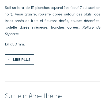
représentant
plus
Soit un total de 111 planches aquarellées (sauf 7 qui sont en
de
noir). Veau granité, roulette dorée autour des plats, dos
200
sujets.
lisses ornés de filets et fleurons dorés, coupes décorées,
roulette dorée intérieure, tranches dorées.
Reliure de
l’époque
.
131 x 80 mm.
LIRE PLUS
Sur le même thème